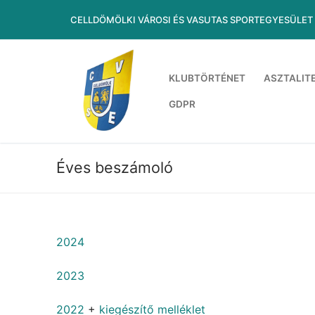
Ugrás
CELLDÖMÖLKI VÁROSI ÉS VASUTAS SPORTEGYESÜLET
a
tartalomra
KLUBTÖRTÉNET
ASZTALIT
GDPR
Éves beszámoló
2024
2023
2022
+
kiegészítő melléklet