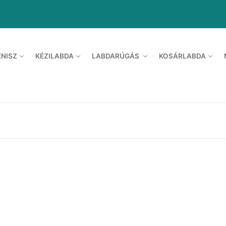
ENISZ
KÉZILABDA
LABDARÚGÁS
KOSÁRLABDA